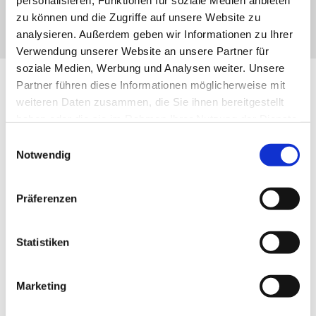
R
personalisieren, Funktionen für soziale Medien anbieten
zu können und die Zugriffe auf unsere Website zu
analysieren. Außerdem geben wir Informationen zu Ihrer
O
Verwendung unserer Website an unsere Partner für
soziale Medien, Werbung und Analysen weiter. Unsere
Partner führen diese Informationen möglicherweise mit
weiteren Daten zusammen, die Sie ihnen bereitgestellt
ß
haben oder die sie im Rahmen Ihrer Nutzung der Dienste
gesammelt haben.
Einwilligungsauswahl
Notwendig
K
Präferenzen
Ü
Statistiken
C
Marketing