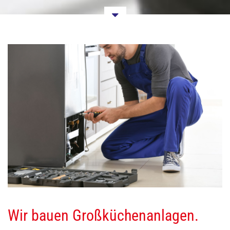
D
E
R
F
I
R
Wir bauen Großküchenanlagen.