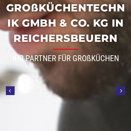
I
GROßKÜCHENTECHN
L
IK GMBH & CO. KG IN
REICHERSBEUERN
L
IHR PARTNER FÜR GROßKÜCHEN
K
O
M