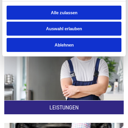
H
SERVICE
Alle zulassen
E
Auswahl erlauben
N
Ablehnen
T
E
LEISTUNGEN
C