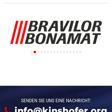
B
H
&
C
O
.
SENDEN SIE UNS EINE NACHRICHT:
info@kinshofer.org
