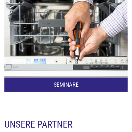
H
N
I
K
SEMINARE
G
M
UNSERE PARTNER