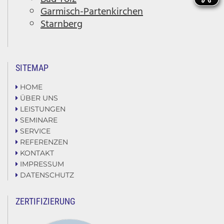
I
Garmisch-Partenkirchen
Starnberg
C
SITEMAP
H
HOME

ÜBER UNS

LEISTUNGEN

E
SEMINARE

SERVICE

REFERENZEN

KONTAKT
R

IMPRESSUM

DATENSCHUTZ

S
ZERTIFIZIERUNG