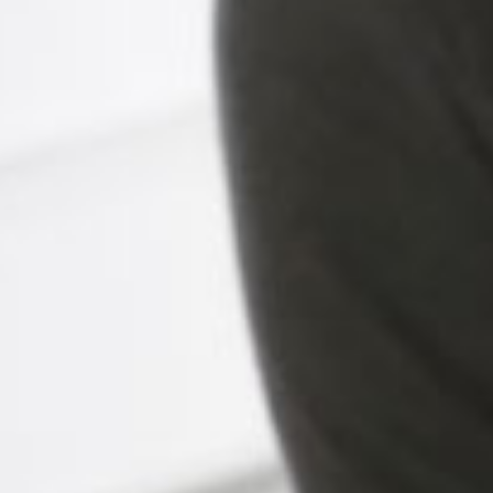
M
E
N
B
E
I