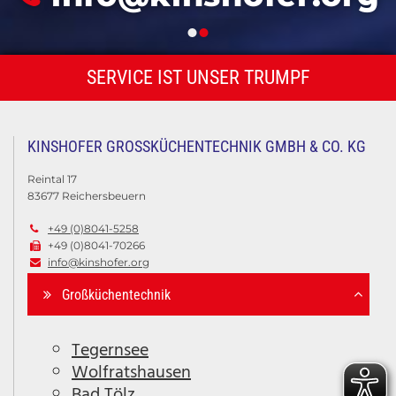
K
G
SERVICE IST UNSER TRUMPF
I
KINSHOFER GROSSKÜCHENTECHNIK GMBH & CO. KG
Reintal 17
83677 Reichersbeuern
N
+49 (0)8041-5258

+49 (0)8041-70266

info@kinshofer.org

R
Großküchentechnik
E
Tegernsee
Wolfratshausen
Bad Tölz