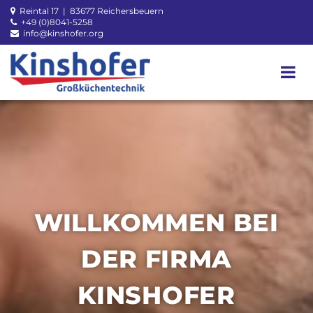
Zum Inhalt springen
Reintal 17 | 83677 Reichersbeuern

+49 (0)8041-5258

info@kinshofer.org

WILLKOMMEN BEI
DER FIRMA
W
KINSHOFER