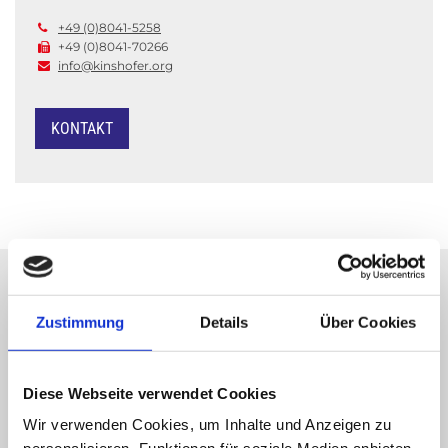
H
+49 (0)8041-5258

+49 (0)8041-70266

info@kinshofer.org

O
KONTAKT
F
E
R
Zustimmung
Details
Über Cookies
Bei einem Notfall sind wir rasch vor Ort,
unser Notfalldienst steht auch an den
G
Diese Webseite verwendet Cookies
Wochenenden für Einsätze bereit.
+49

Wir verwenden Cookies, um Inhalte und Anzeigen zu
(0)8041-5258