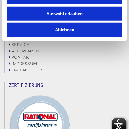
SITEMAP
Auswahl erlauben
HOME

ÜBER UNS

Ablehnen
LEISTUNGEN

SEMINARE

SERVICE

REFERENZEN

KONTAKT

IMPRESSUM

DATENSCHUTZ

ZERTIFIZIERUNG