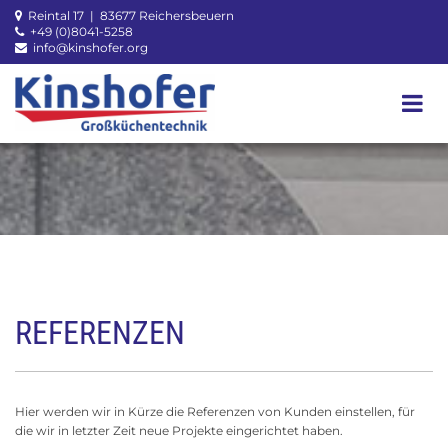
Zum Inhalt springen
Reintal 17 | 83677 Reichersbeuern

+49 (0)8041-5258

info@kinshofer.org

REFERENZEN
Hier werden wir in Kürze die Referenzen von Kunden einstellen, für
die wir in letzter Zeit neue Projekte eingerichtet haben.