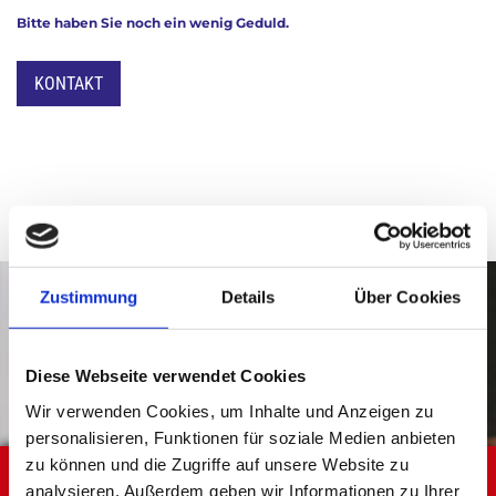
Bitte haben Sie noch ein wenig Geduld.
KONTAKT
Zustimmung
Details
Über Cookies
SENDEN SIE UNS EINE NACHRICHT:
info@kinshofer.org

Diese Webseite verwendet Cookies
Wir verwenden Cookies, um Inhalte und Anzeigen zu
personalisieren, Funktionen für soziale Medien anbieten
zu können und die Zugriffe auf unsere Website zu
SERVICE IST UNSER TRUMPF
analysieren. Außerdem geben wir Informationen zu Ihrer