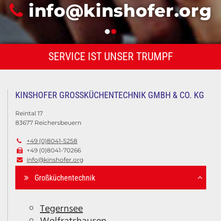
info@kinshofer.org

SERVICE IST UNSER TRUMPF
KINSHOFER GROSSKÜCHENTECHNIK GMBH & CO. KG
Reintal 17
83677 Reichersbeuern
+49 (0)8041-5258

+49 (0)8041-70266

info@kinshofer.org

Großküchentechnik
Tegernsee