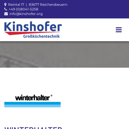
Zum Inhalt springen
Reintal 17 | 83677 Reichersbeuern

+49 (0)8041-5258

info@kinshofer.org
