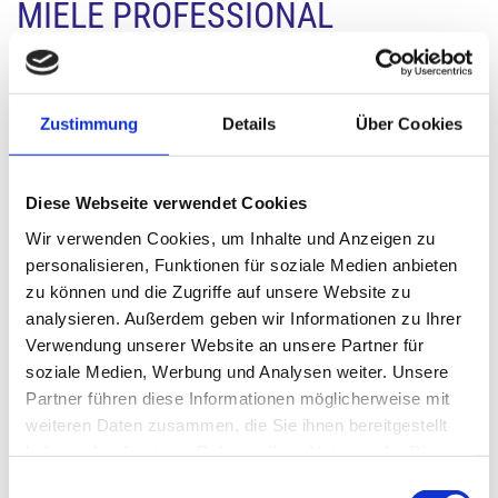
MIELE PROFESSIONAL
GESCHIRRSPÜLER -
GLANZLEISTUNGEN FÜR DIE
Zustimmung
Details
Über Cookies
GASTRONOMIE
Diese Webseite verwendet Cookies
Hohe Lebensdauer, schnelle Laufzeiten, optimale
Wir verwenden Cookies, um Inhalte und Anzeigen zu
Nutzung von Wasser und Energie, schonende
personalisieren, Funktionen für soziale Medien anbieten
Behandlung des Spülguts. All das bieten Ihnen die
zu können und die Zugriffe auf unsere Website zu
Miele Professional Geschirrspüler.
analysieren. Außerdem geben wir Informationen zu Ihrer
Verwendung unserer Website an unsere Partner für
soziale Medien, Werbung und Analysen weiter. Unsere
Partner führen diese Informationen möglicherweise mit
weiteren Daten zusammen, die Sie ihnen bereitgestellt
haben oder die sie im Rahmen Ihrer Nutzung der Dienste
gesammelt haben.
Einwilligungsauswahl