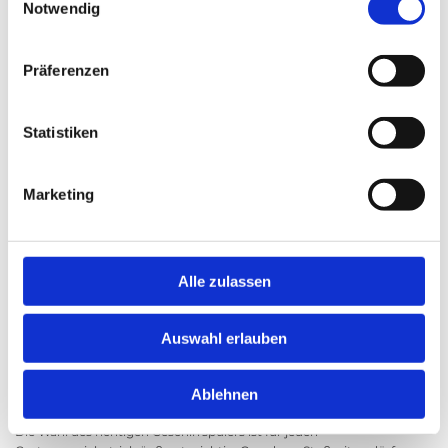
Notwendig
Präferenzen
Statistiken
Marketing
Alle zulassen
Tadellose Spülergebnisse sind in allen Gastronomiebetrieben eine
Auswahl erlauben
Selbstverständlichkeit. Die einwandfreie hygienische Reinigung
von Geschirr, Gläsern und Besteck ist nicht nur aus hygienischen
Ablehnen
Gesichtspunkten unerlässlich.
Die Wahl des richtigen Geschirrspülers ist für jeden