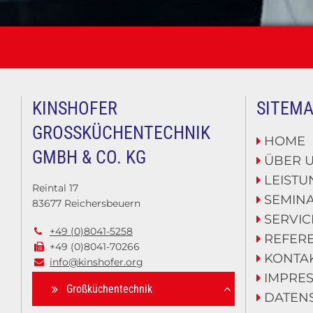
KINSHOFER
SITEM
GROSSKÜCHENTECHNIK G
HOME

MBH & CO. KG
ÜBER 

LEIST

Reintal 17
SEMIN

83677 Reichersbeuern
SERVIC

+49 (0)8041-5258

REFER

+49 (0)8041-70266

KONTA

info@kinshofer.org

IMPRE

Großküchentechnik
DATEN
