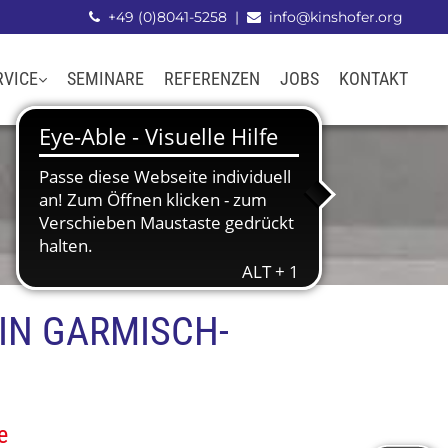
+49 (0)8041-5258
|
info@kinshofer.org


RVICE
SEMINARE
REFERENZEN
JOBS
KONTAKT
IN GARMISCH-
e