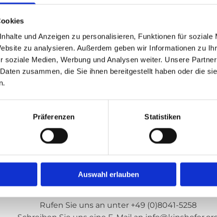
euern, im Umkreis von Garmisch-Partenkirchen, steht f
r ersten Idee bis zur finalen Umsetzung Ihrer Küche. Wir
Cookies
rden. Zudem bieten wir regelmäßige Wartungen an, um di
nhalte und Anzeigen zu personalisieren, Funktionen für soziale
Website zu analysieren. Außerdem geben wir Informationen zu I
r soziale Medien, Werbung und Analysen weiter. Unsere Partner
 Daten zusammen, die Sie ihnen bereitgestellt haben oder die s
e und Privathaushalte
n.
te Beratung
 Service
Präferenzen
Statistiken
Kontaktieren Sie uns – Wir sind für Sie da!
hten Ihre Haushaltsgeräte modernisieren? Dann sind Sie
ertise in der Großküchentechnik in Garmisch-Partenkirc
rbindliches Angebot, das genau auf Ihre Bedürfnisse zug
Auswahl erlauben
Rufen Sie uns an unter
+49 (0)8041-5258