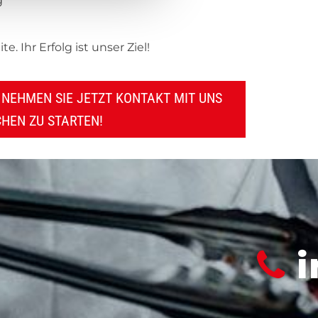
g
 Ihr Erfolg ist unser Ziel!
D NEHMEN SIE JETZT KONTAKT MIT UNS
CHEN ZU STARTEN!
org