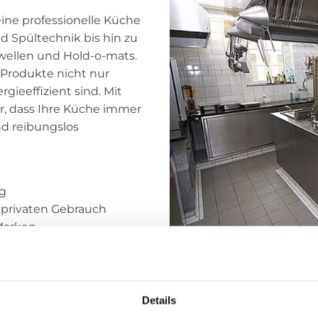
eine professionelle Küche
 Spültechnik bis hin zu
wellen und Hold-o-mats.
 Produkte nicht nur
gieeffizient sind. Mit
r, dass Ihre Küche immer
nd reibungslos
g
 privaten Gebrauch
Marken
nd Installation
 Kundenzufriedenheit
Details