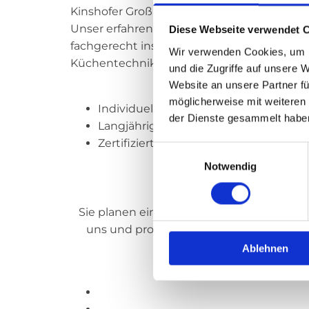
Kinshofer Großküchentechnik in Reichersb
Unser erfahrenes Team begleitet Sie von de
Diese Webseite verwendet 
fachgerecht installiert und eingestellt we
Wir verwenden Cookies, um I
Küchentechnik zu gewährleisten.
und die Zugriffe auf unsere 
Website an unsere Partner fü
möglicherweise mit weiteren
Individuelle Lösungen für Gastronomi
der Dienste gesammelt habe
Langjährige Erfahrung und kompeten
Zertifizierte Qualität und zuverlässiger
Einwilligungsauswahl
Notwendig
Sie planen eine neue Großküche oder möc
uns und profitieren Sie von unserer Exp
Ihnen ein unve
Ablehnen